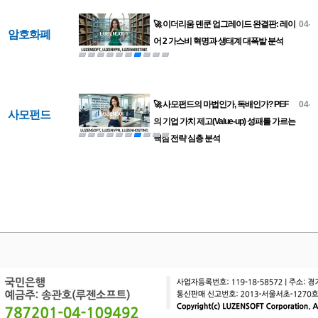
🚀 이더리움 덴쿤 업그레이드 완결판: 레이
04-2
암호화폐
어 2 가스비 혁명과 생태계 대폭발 분석
🚀 사모펀드의 마법인가, 독배인가? PEF
04-2
사모펀드
의 기업 가치 제고(Value-up) 성패를 가르는
핵심 전략 심층 분석