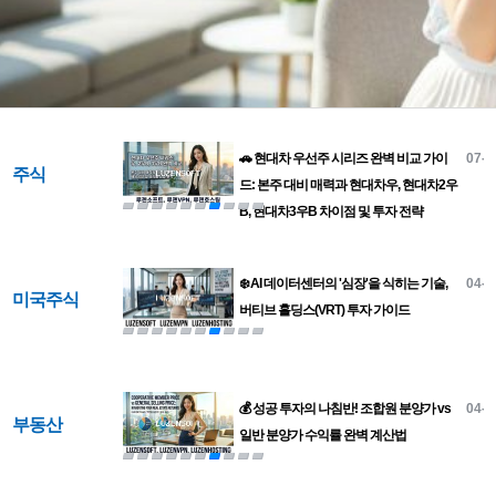
🚗 현대차 우선주 시리즈 완벽 비교 가이
07-1
주식
드: 본주 대비 매력과 현대차우, 현대차2우
B, 현대차3우B 차이점 및 투자 전략
❄️ AI 데이터센터의 '심장'을 식히는 기술,
04-2
미국주식
버티브 홀딩스(VRT) 투자 가이드
💰 성공 투자의 나침반! 조합원 분양가 vs
04-2
부동산
일반 분양가 수익률 완벽 계산법