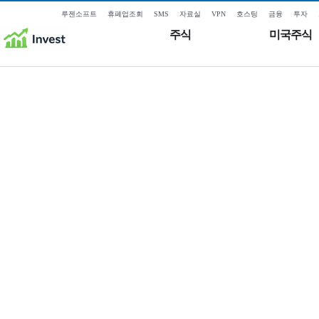
루젠소프트
휴폐업조회
SMS
자료실
VPN
호스팅
금융
투자
주식
미국주식